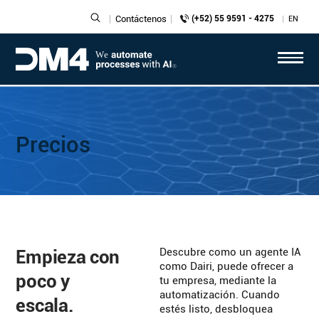
Contáctenos
(+52) 55 9591 - 4275
EN
Precios
Descubre como un agente IA
Empieza con
como Dairi, puede ofrecer a
poco y
tu empresa, mediante la
automatización. Cuando
escala.
estés listo, desbloquea